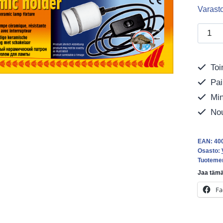
Varast
Sera
Reptil
cerami
Toi
holder
Pai
-
keraam
Mini
lampun
Nou
määrä
EAN:
40
Osasto:
Tuoteme
Jaa tämä
Fa