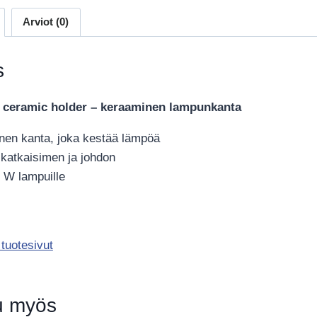
Arviot (0)
s
l ceramic holder – keraaminen lampunkanta
nen kanta, joka kestää lämpöä
 katkaisimen ja johdon
 W lampuille
 tuotesivut
u myös