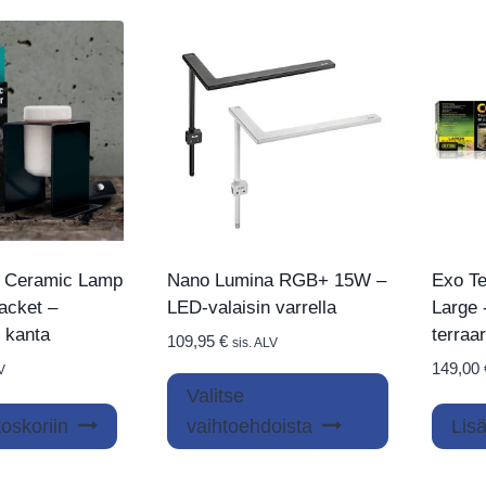
o Ceramic Lamp
Nano Lumina RGB+ 15W –
Exo Te
acket –
LED-valaisin varrella
Large 
 kanta
terraar
109,95
€
sis. ALV
149,00
V
Tällä
Valitse
tuotteella
oskoriin
vaihtoehdoista
Lisä
on
useampi