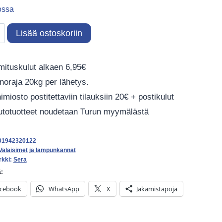
ossa
Lisää ostoskoriin
c
mituskulut alkaen 6,95€
noraja 20kg per lähetys.
inen
miosto postitettaviin tilauksiin 20€ + postikulut
kanta
totuotteet noudetaan Turun myymälästä
01942320122
Valaisimet ja lampunkannat
rkki:
Sera
:
cebook
WhatsApp
X
Jakamistapoja