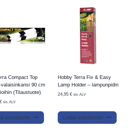
rra Compact Top
Hobby Terra Fix & Easy
-valaisinkansi 90 cm
Lamp Holder – lampunpidin
ioihin (Tilaustuote)
24,95
€
sis. ALV
€
sis. ALV
ä ostoskoriin
Lisää ostoskoriin