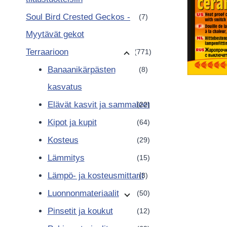
Soul Bird Crested Geckos -
(7)
Myytävät gekot
Terraarioon
(771)
Banaanikärpästen
(8)
kasvatus
Elävät kasvit ja sammaleet
(22)
Kipot ja kupit
(64)
Kosteus
(29)
Lämmitys
(15)
Lämpö- ja kosteusmittarit
(3)
Luonnonmateriaalit
(50)
Pinsetit ja koukut
(12)