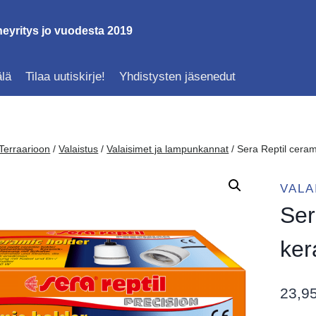
eyritys jo vuodesta 2019
lä
Tilaa uutiskirje!
Yhdistysten jäsenedut
Terraarioon
/
Valaistus
/
Valaisimet ja lampunkannat
/
Sera Reptil cera
VALA
Ser
ker
23,9