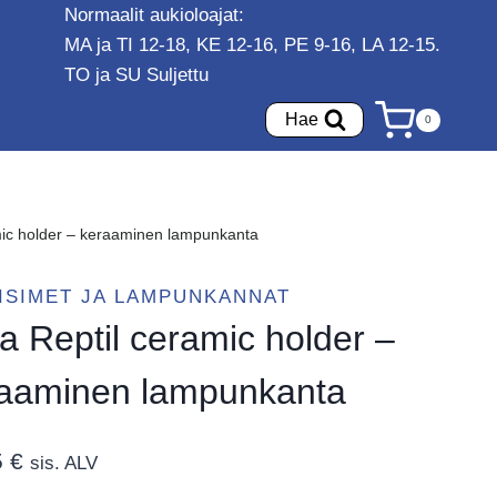
Normaalit aukioloajat:
MA ja TI 12-18, KE 12-16, PE 9-16, LA 12-15.
TO ja SU Suljettu
Hae
0
mic holder – keraaminen lampunkanta
ISIMET JA LAMPUNKANNAT
a Reptil ceramic holder –
aaminen lampunkanta
5
€
sis. ALV