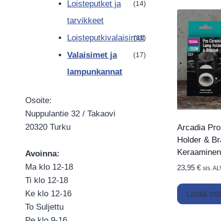
Loisteputket ja
(14)
tarvikkeet
Loisteputkivalaisimet
(11)
Valaisimet ja
(17)
lampunkannat
Osoite:
Nuppulantie 32 / Takaovi
20320 Turku
Arcadia Pr
Holder & Br
Keraaminen
Avoinna:
Ma klo 12-18
23,95
€
sis. AL
Ti klo 12-18
Ke klo 12-16
Lisää ost
To Suljettu
Pe klo 9-16