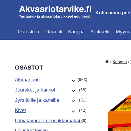
Siirry
sisältöön
Kotimainen perh
Ostoskori
Oma tili
Kauppa
Artikkelit
Myymä
/
Kauppa
/
OSASTOT
Akvaarioon
(963)
Juurakot ja kannot
(68)
Jyrsijöille ja kaneille
(51)
Kivet
(42)
Lahjatavarat ja ennakkomaksut
(26)
tilaustuotteisiin