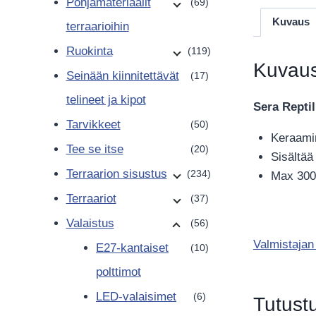
Pohjamateriaalit
(69)
Kuvaus
terraarioihin
Ruokinta
(119)
Kuvau
Seinään kiinnitettävät
(17)
telineet ja kipot
Sera Repti
Tarvikkeet
(50)
Keraami
Tee se itse
(20)
Sisältää
Terraarion sisustus
(234)
Max 300
Terraariot
(37)
Valaistus
(56)
Valmistajan
E27-kantaiset
(10)
polttimot
LED-valaisimet
(6)
Tutust