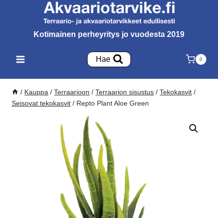
Siirry
sisältöön
Kotimainen perheyritys jo vuodesta 2019
Hae
0
/
Kauppa
/
Terraarioon
/
Terraarion sisustus
/
Tekokasvit
/
Seisovat tekokasvit
/
Repto Plant Aloe Green