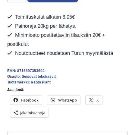
Plant
Aloe
Toimituskulut alkaen 6,95€
Green
Painoraja 20kg per lähetys.
määrä
Minimiosto postitettaviin tilauksiin 20€ +
postikulut
Noutotuotteet noudetaan Turun myymälästä
EAN:
8715897353604
Osasto:
Seisovat tekokasvit
Tuotemerkki:
Repto Plant
Jaa tämä:
Facebook
WhatsApp
X
Jakamistapoja