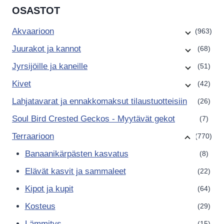
OSASTOT
Akvaarioon
(963)
Juurakot ja kannot
(68)
Jyrsijöille ja kaneille
(51)
Kivet
(42)
Lahjatavarat ja ennakkomaksut tilaustuotteisiin
(26)
Soul Bird Crested Geckos - Myytävät gekot
(7)
Terraarioon
(770)
Banaanikärpästen kasvatus
(8)
Elävät kasvit ja sammaleet
(22)
Kipot ja kupit
(64)
Kosteus
(29)
Lämmitys
(15)