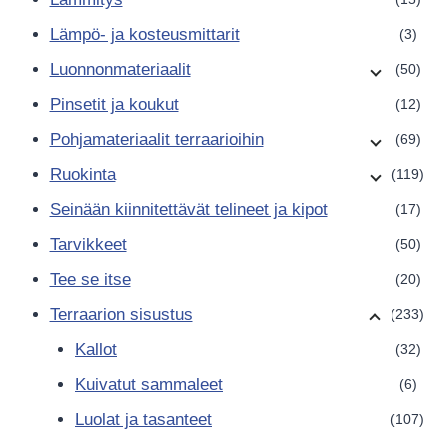
Lämpö- ja kosteusmittarit
(3)
Luonnonmateriaalit
(50)
Pinsetit ja koukut
(12)
Pohjamateriaalit terraarioihin
(69)
Ruokinta
(119)
Seinään kiinnitettävät telineet ja kipot
(17)
Tarvikkeet
(50)
Tee se itse
(20)
Terraarion sisustus
(233)
Kallot
(32)
Kuivatut sammaleet
(6)
Luolat ja tasanteet
(107)