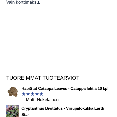
Vain korttimaksu.
TUOREIMMAT TUOTEARVIOT
HabiStat Catappa Leaves - Catappa lehtiä 10 kpl
-- Matti Nokelainen
Arvostelu
tuotteesta:
Cryptanthus Bivittatus - Viirupiilokukka Earth
5
/ 5
Star