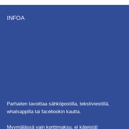
INFOA
Oma tili
Myymälä
Tilaa uutiskirje!
Yhdistysten jäsenedut
Tilaus- ja toimitusehdot
Akvaariotarvike.fi tietosuojaseloste
Tilauksen peruuttaminen
Parhaiten tavoittaa sähköpostilla, tekstiviestillä,
whatsappilla tai facebookin kautta.
Myymälässä vain korttimaksu, ei käteistä!