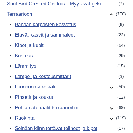
Soul Bird Crested Geckos - Myytävät gekot
(7)
Terraarioon
(770)
Banaanikärpästen kasvatus
(8)
Elävät kasvit ja sammaleet
(22)
Kipot ja kupit
(64)
Kosteus
(29)
Lämmitys
(15)
Lämpö- ja kosteusmittarit
(3)
Luonnonmateriaalit
(50)
Pinsetit ja koukut
(12)
Pohjamateriaalit terraarioihin
(69)
Ruokinta
(119)
Seinään kiinnitettävät telineet ja kipot
(17)