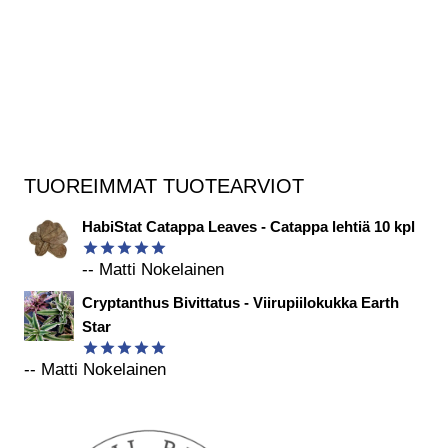
TUOREIMMAT TUOTEARVIOT
HabiStat Catappa Leaves - Catappa lehtiä 10 kpl
-- Matti Nokelainen
Arvostelu
tuotteesta:
Cryptanthus Bivittatus - Viirupiilokukka Earth
5
/ 5
Star
-- Matti Nokelainen
Arvostelu
tuotteesta:
5
/ 5