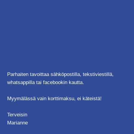
Myymälä
Tilaa uutiskirje!
Yhdistysten jäsenedut
Tilaus- ja toimitusehdot
Akvaariotarvike.fi tietosuojaseloste
Tilauksen peruuttaminen
Parhaiten tavoittaa sähköpostilla, tekstiviestillä,
whatsappilla tai facebookin kautta.
Myymälässä vain korttimaksu, ei käteistä!
Terveisin
Marianne