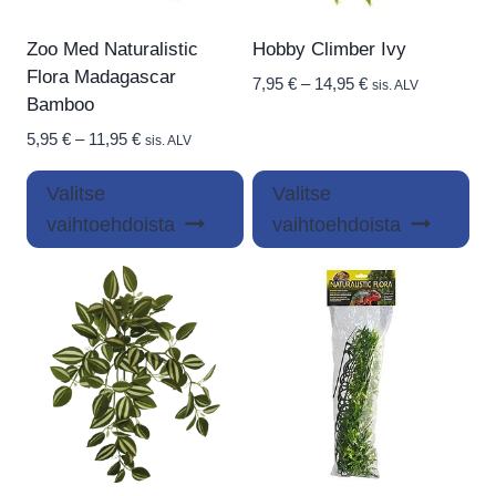
Zoo Med Naturalistic
Hobby Climber Ivy
Flora Madagascar
Hintaluokka:
7,95
€
–
14,95
€
sis. ALV
Bamboo
7,95 €
-
Hintaluokka:
5,95
€
–
11,95
€
sis. ALV
14,95 €
5,95 €
Tällä
Täl
-
Valitse
Valitse
tuotteella
tuo
11,95 €
vaihtoehdoista
vaihtoehdoista
on
on
useampi
us
muunnelma.
mu
Voit
Voi
tehdä
teh
valinnat
val
tuotteen
tuo
sivulla.
siv