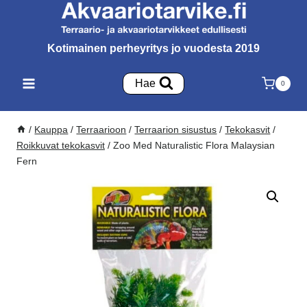
Siirry
sisältöön
Kotimainen perheyritys jo vuodesta 2019
Hae
0
/
Kauppa
/
Terraarioon
/
Terraarion sisustus
/
Tekokasvit
/
Roikkuvat tekokasvit
/
Zoo Med Naturalistic Flora Malaysian
Fern