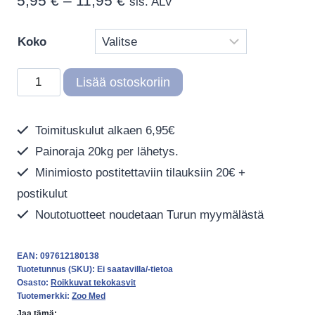
Hintaluokka:
5,95
€
–
11,95
€
sis. ALV
5,95 €
Koko
-
11,95 €
Zoo
Lisää ostoskoriin
Med
Naturalistic
Toimituskulut alkaen 6,95€
Flora
Painoraja 20kg per lähetys.
Malaysian
Fern
Minimiosto postitettaviin tilauksiin 20€ +
määrä
postikulut
Noutotuotteet noudetaan Turun myymälästä
EAN:
097612180138
Tuotetunnus (SKU):
Ei saatavilla/-tietoa
Osasto:
Roikkuvat tekokasvit
Tuotemerkki:
Zoo Med
Jaa tämä: