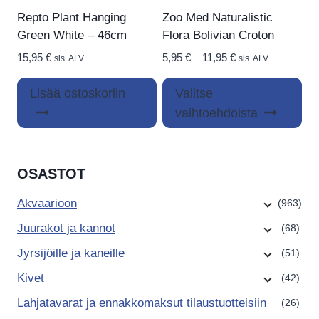
Repto Plant Hanging
Zoo Med Naturalistic
Green White – 46cm
Flora Bolivian Croton
Hintaluokka:
15,95
€
5,95
€
–
11,95
€
sis. ALV
sis. ALV
5,95 €
Täl
-
Lisää ostoskoriin
Valitse
tuo
11,95 €
vaihtoehdoista
on
us
mu
OSASTOT
Voi
teh
Akvaarioon
(963)
val
Juurakot ja kannot
(68)
tuo
Jyrsijöille ja kaneille
(51)
siv
Kivet
(42)
Lahjatavarat ja ennakkomaksut tilaustuotteisiin
(26)