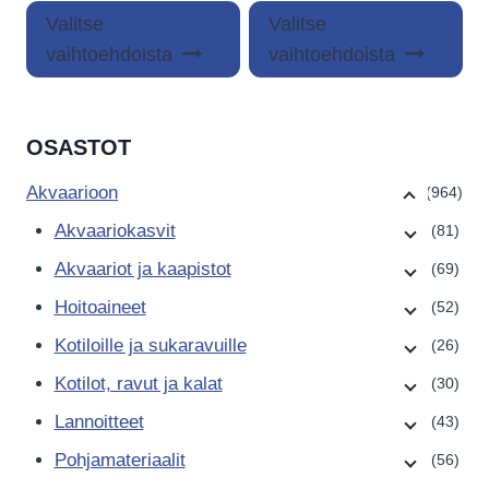
Tällä
Täl
-
Valitse
Valitse
tuotteella
tuo
17,95 €
vaihtoehdoista
vaihtoehdoista
on
on
useampi
us
muunnelma.
mu
OSASTOT
Voit
Voi
tehdä
teh
Akvaarioon
(964)
valinnat
val
Akvaariokasvit
(81)
tuotteen
tuo
Akvaariot ja kaapistot
(69)
sivulla.
siv
Hoitoaineet
(52)
Kotiloille ja sukaravuille
(26)
Kotilot, ravut ja kalat
(30)
Lannoitteet
(43)
Pohjamateriaalit
(56)