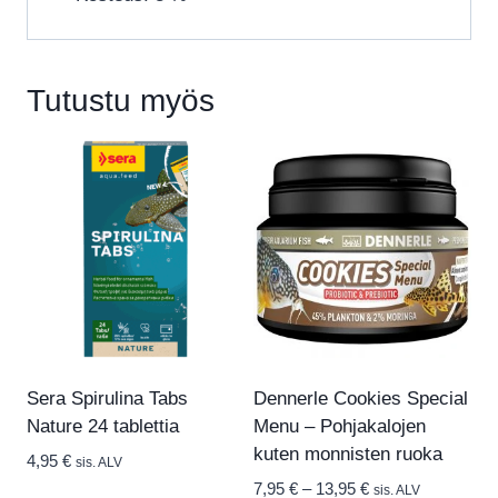
Tutustu myös
Sera Spirulina Tabs
Dennerle Cookies Special
Nature 24 tablettia
Menu – Pohjakalojen
kuten monnisten ruoka
4,95
€
sis. ALV
Hintaluokka:
7,95
€
–
13,95
€
sis. ALV