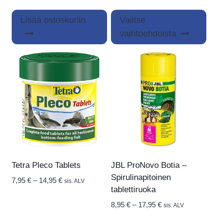
7,95 €
Täl
-
Lisää ostoskoriin
Valitse
tuo
13,95 €
vaihtoehdoista
on
us
mu
Voi
teh
val
tuo
siv
Tetra Pleco Tablets
JBL ProNovo Botia –
Spirulinapitoinen
Hintaluokka:
7,95
€
–
14,95
€
sis. ALV
tablettiruoka
7,95 €
-
Hintaluokka:
8,95
€
–
17,95
€
sis. ALV
14,95 €
8,95 €