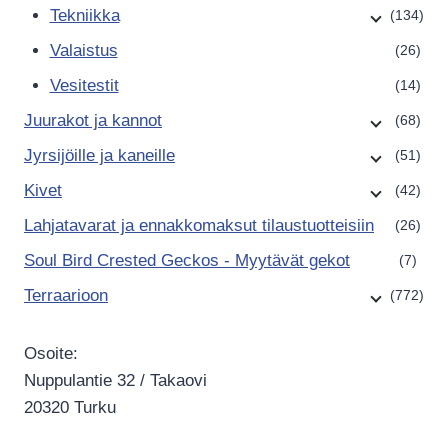
Tekniikka
(134)
Valaistus
(26)
Vesitestit
(14)
Juurakot ja kannot
(68)
Jyrsijöille ja kaneille
(51)
Kivet
(42)
Lahjatavarat ja ennakkomaksut tilaustuotteisiin
(26)
Soul Bird Crested Geckos - Myytävät gekot
(7)
Terraarioon
(772)
Osoite:
Nuppulantie 32 / Takaovi
20320 Turku