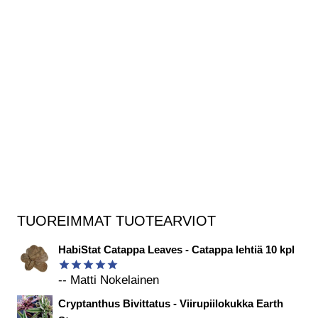
TUOREIMMAT TUOTEARVIOT
HabiStat Catappa Leaves - Catappa lehtiä 10 kpl
-- Matti Nokelainen
Arvostelu
tuotteesta:
Cryptanthus Bivittatus - Viirupiilokukka Earth
5
/ 5