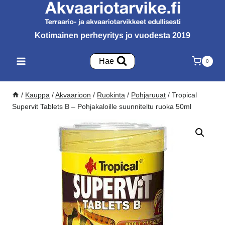
Siirry
sisältöön
Kotimainen perheyritys jo vuodesta 2019
Hae
0
/
Kauppa
/
Akvaarioon
/
Ruokinta
/
Pohjaruuat
/
Tropical
Supervit Tablets B – Pohjakaloille suunniteltu ruoka 50ml