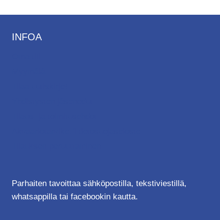
INFOA
Oma tili
Myymälä
Tilaa uutiskirje!
Yhdistysten jäsenedut
Tilaus- ja toimitusehdot
Akvaariotarvike.fi tietosuojaseloste
Tilauksen peruuttaminen
Parhaiten tavoittaa sähköpostilla, tekstiviestillä,
whatsappilla tai facebookin kautta.