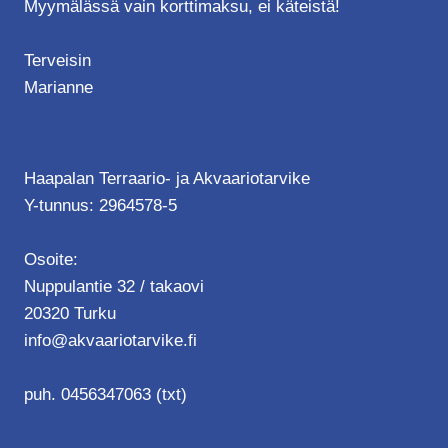
Myymälässä vain korttimaksu, ei käteistä!
Terveisin
Marianne
Haapalan Terraario- ja Akvaariotarvike
Y-tunnus: 2964578-5
Osoite:
Nuppulantie 32 / takaovi
20320 Turku
info@akvaariotarvike.fi
puh. 0456347063 (txt)