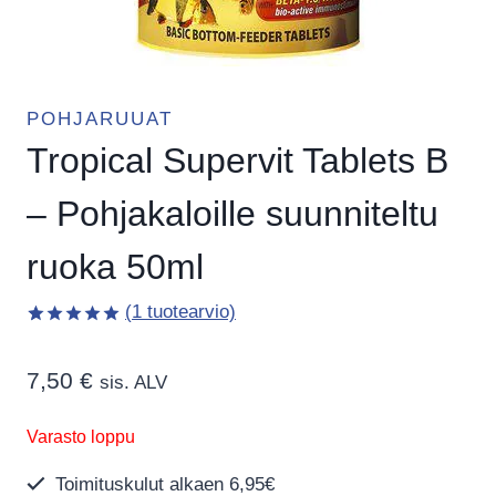
POHJARUUAT
Tropical Supervit Tablets B
– Pohjakaloille suunniteltu
ruoka 50ml
(
1
tuotearvio)
Arvio
1
5.00
5:stä
7,50
€
perustuen
sis. ALV
asiakkaan
arvotukseen.
Varasto loppu
Toimituskulut alkaen 6,95€