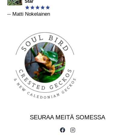
Star
-- Matti Nokelainen
Arvostelu
tuotteesta:
5
/ 5
SEURAA MEITÄ SOMESSA