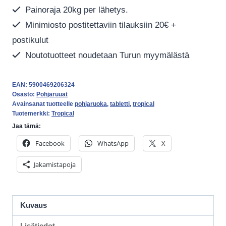
Painoraja 20kg per lähetys.
Minimiosto postitettaviin tilauksiin 20€ +
postikulut
Noutotuotteet noudetaan Turun myymälästä
EAN:
5900469206324
Osasto:
Pohjaruuat
Avainsanat tuotteelle
pohjaruoka
,
tabletti
,
tropical
Tuotemerkki:
Tropical
Jaa tämä:
Facebook
WhatsApp
X
Jakamistapoja
Kuvaus
Lisätiedot