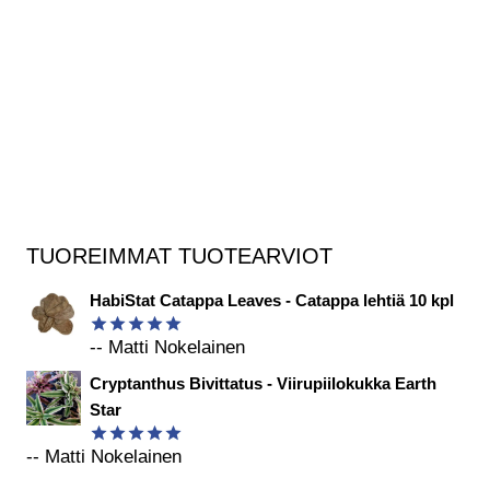
TUOREIMMAT TUOTEARVIOT
HabiStat Catappa Leaves - Catappa lehtiä 10 kpl
-- Matti Nokelainen
Arvostelu
tuotteesta:
Cryptanthus Bivittatus - Viirupiilokukka Earth
5
/ 5
Star
-- Matti Nokelainen
Arvostelu
tuotteesta: