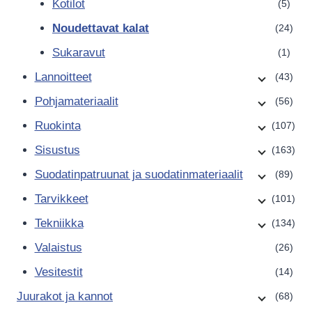
Kotilot
(5)
Noudettavat kalat
(24)
Sukaravut
(1)
Lannoitteet
(43)
Pohjamateriaalit
(56)
Ruokinta
(107)
Sisustus
(163)
Suodatinpatruunat ja suodatinmateriaalit
(89)
Tarvikkeet
(101)
Tekniikka
(134)
Valaistus
(26)
Vesitestit
(14)
Juurakot ja kannot
(68)