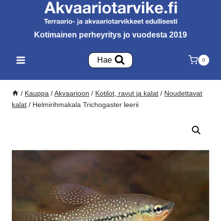
Siirry
sisältöön
Kotimainen perheyritys jo vuodesta 2019
Hae
0
/
Kauppa
/
Akvaarioon
/
Kotilot, ravut ja kalat
/
Noudettavat
kalat
/
Helmirihmakala Trichogaster leerii