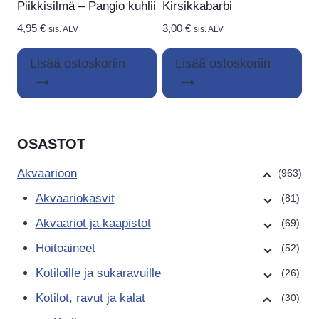
Piikkisilmä – Pangio kuhlii
Kirsikkabarbi
4,95
€
3,00
€
sis. ALV
sis. ALV
Lisää ostoskoriin
Lisää ostoskoriin
OSASTOT
Akvaarioon
(963)
Akvaariokasvit
(81)
Akvaariot ja kaapistot
(69)
Hoitoaineet
(52)
Kotiloille ja sukaravuille
(26)
Kotilot, ravut ja kalat
(30)