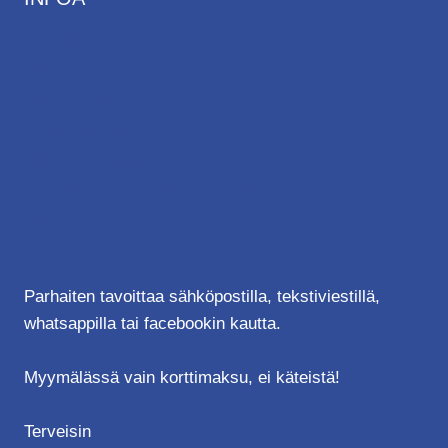
Oma tili
Myymälä
Tilaa uutiskirje!
Yhdistysten jäsenedut
Tilaus- ja toimitusehdot
Akvaariotarvike.fi tietosuojaseloste
Tilauksen peruuttaminen
Parhaiten tavoittaa sähköpostilla, tekstiviestillä,
whatsappilla tai facebookin kautta.
Myymälässä vain korttimaksu, ei käteistä!
Terveisin