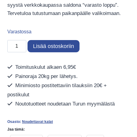
syystä verkkokaupassa saldona “varasto loppu”.
Tervetuloa tutustumaan paikanpäälle valikoimaan.
Varastossa
Helmirihmakala
Lisää ostoskoriin
Trichogaster
leerii
Toimituskulut alkaen 6,95€
määrä
Painoraja 20kg per lähetys.
Minimiosto postitettaviin tilauksiin 20€ +
postikulut
Noutotuotteet noudetaan Turun myymälästä
Osasto:
Noudettavat kalat
Jaa tämä: